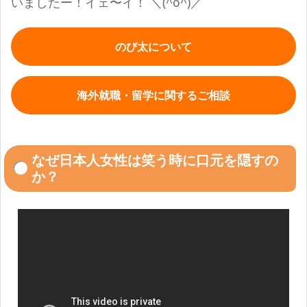
いましたー！イェ〜イ！
＼(^o^)／
のび太について
海外就職・留学に関するご相談
なぜ日本人女性は笑う時に口元を隠すの
か？