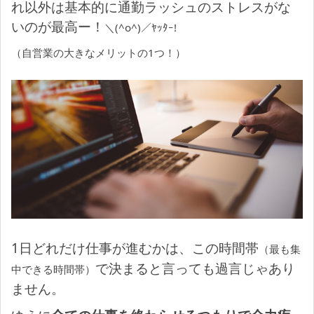
れ以外は基本的に通勤ラッシュのストレスがな
いのが最高ー！
＼(^o^)／ﾔｯﾀｰ!
（自営業の大きなメリットの1つ！）
1日どれだけ仕事が進むかは、この時間帯
（最も集
で決まると言っても過言じゃあり
中できる時間帯）
ません。