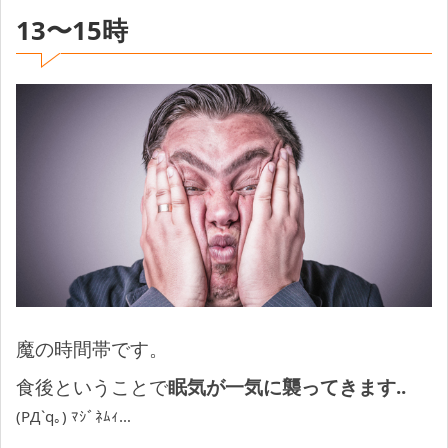
13〜15時
魔の時間帯です。
食後ということで
眠気が一気に襲ってきます..
(PД`q｡) ﾏｼﾞﾈﾑｨ…