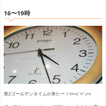
16〜19時
第2ゴールデンタイムが来たー！
ｷﾀ━(ﾟ∀ﾟ)━!