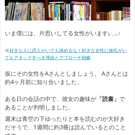
いま僕には、片思いしてる女性がいます
(｡-_-｡）
※
好きな人に恋人がいても諦めるな！好きな女性に彼氏がい
てもアタックすべき理由とアプローチ戦略
仮にその女性をAさんとしましょう。 Aさんとは
約4ヶ月前に知り合いました。
ある日の会話の中で、彼女の趣味が
「読書」
で
あることが判明しました。
週末は青空の下ゆったりと本を読むのが大好き
だそうで、1週間に約3冊は読んでいるとのこと