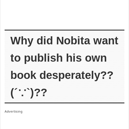
Why did Nobita want
to publish his own
book desperately??
(´∵`)??
Advertising