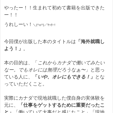
やったー！！生まれて初めて書籍を出版できた
ー！！
うれしーい！
＼(^o^)／ﾔｯﾀｰ!
今回僕が出版した本のタイトルは
「海外就職し
よう！」
。
本の目的は、「
これからカナダで働いてみたい
なー。でもオレには無理だろうなぁ〜
」と思っ
ている人に、
「
いや、オレにもできる！
」
とな
っていただくこと。
実際にカナダで現地就職した僕自身の実体験を
元に、
「仕事をゲットするために重要だったこ
と」
「働いていて大事だと感じたこと」「現地