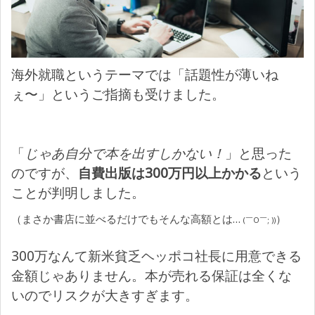
海外就職というテーマでは「話題性が薄いね
ぇ〜」というご指摘も受けました。
「
じゃあ自分で本を出すしかない！
」と思った
のですが、
自費出版は300万円以上かかる
という
ことが判明しました。
（まさか書店に並べるだけでもそんな高額とは…
）
(￣O￣; ))
300万なんて新米貧乏ヘッポコ社長に用意できる
金額じゃありません。本が売れる保証は全くな
いのでリスクが大きすぎます。