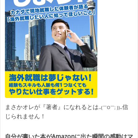
まさかオレが『著者』になれるとは..
..信
(￣O￣; ))
じられません！
自分が書いた本がAmazonに出た瞬間の感動はマ