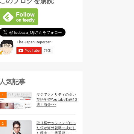
このブログを購読
人気記事
マジでクオリティの高い
英語学習Youtube動画10
選！海外･･･
取り柄ナッシィングだっ
た僕が海外就職に成功し
た理由！一番重要･･･