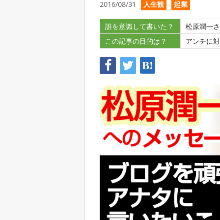
2016/08/31
人生観
起業
誰を意識して書いた？
松原潤一さ
この記事の目的は？
アンチに対