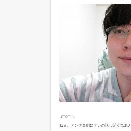
..(￣O￣; )..
ねぇ、アンタ真剣にオレの話し聞く気あんの