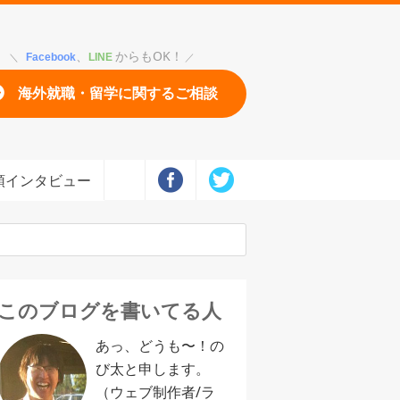
、
からもOK！
Facebook
LINE
海外就職・留学に関するご相談
頭インタビュー
このブログを書いてる人
あっ、どうも〜！の
び太と申します。
（ウェブ制作者/ラ