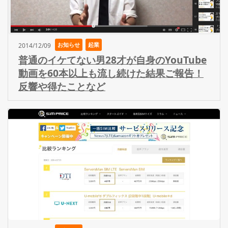
お知らせ
起業
2014/12/09
普通のイケてない男28才が自身のYouTube
動画を60本以上も流し続けた結果ご報告！
反響や得たことなど