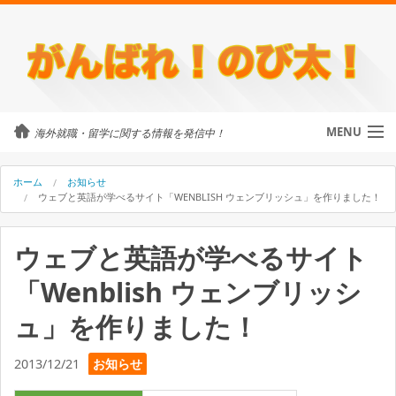
MENU
海外就職・留学に関する情報を発信中！
カテゴリ
ホーム
お知らせ
ウェブと英語が学べるサイト「WENBLISH ウェンブリッシュ」を作りました！
留学・ワーホリ
ウェブと英語が学べるサイト
のび太について
「Wenblish ウェンブリッシ
外国人に街頭インタビュー
ュ」を作りました！
海外就職・留学に関するご相談
2013/12/21
お知らせ