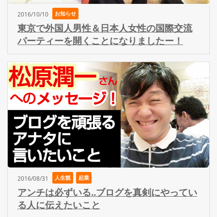
お知らせ
2016/10/10
東京で外国人男性＆日本人女性の国際交流
パーティーを開くことになりましたー！
人生観
起業
2016/08/31
アンチは必ずいる..ブログを真剣にやってい
る人に伝えたいこと