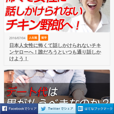
人生観
留学
2016/07/04
日本人女性に怖くて話しかけられないチキ
ンヤローへ！誰だろうといつも通り話しか
けよう！