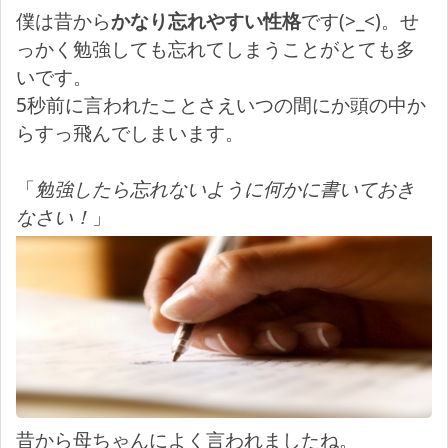
僕は昔から
かなり忘れやすい性格
です(>_<)。せ
っかく勉強しても忘れてしまうことがとても多
いです。
5秒前に言われたことさえいつの間にか頭の中か
らすっ飛んでしまいます。
「
勉強したら忘れないように何かに書いておき
なさい！
」
昔から母ちゃんによく言われましたね。