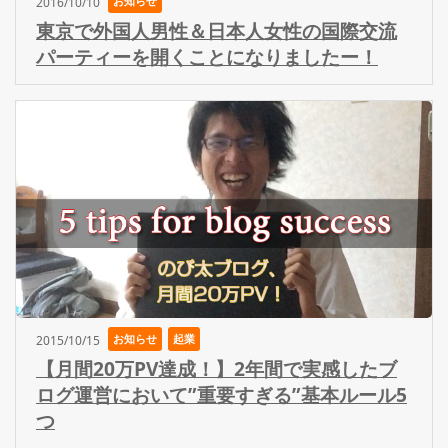
お知らせ
2016/10/10
東京で外国人男性＆日本人女性の国際交流
パーティーを開くことになりましたー！
お知らせ
起業
2015/10/15
【月間20万PV達成！】2年間で実感したブ
ログ運営において”重要すぎる”基本ルール5
つ