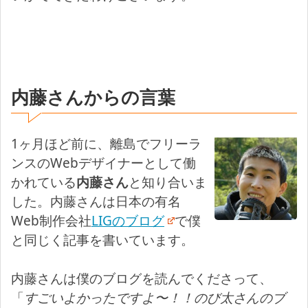
内藤さんからの言葉
1ヶ月ほど前に、離島でフリーラ
ンスのWebデザイナーとして働
かれている
内藤さん
と知り合いま
した。内藤さんは日本の有名
Web制作会社
LIGのブログ
で僕
と同じく記事を書いています。
内藤さんは僕のブログを読んでくださって、
「
すごいよかったですよ〜！！のび太さんのブ