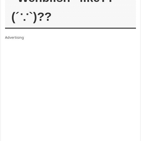
(´∵`)??
Advertising