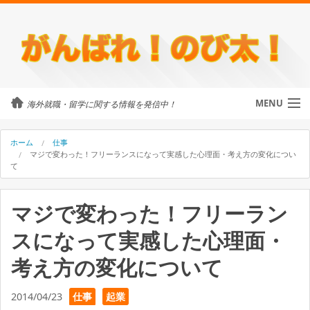
MENU
海外就職・留学に関する情報を発信中！
カテゴリ
ホーム
仕事
マジで変わった！フリーランスになって実感した心理面・考え方の変化につい
て
留学・ワーホリ
マジで変わった！フリーラン
のび太について
スになって実感した心理面・
外国人に街頭インタビュー
考え方の変化について
海外就職・留学に関するご相談
2014/04/23
仕事
起業