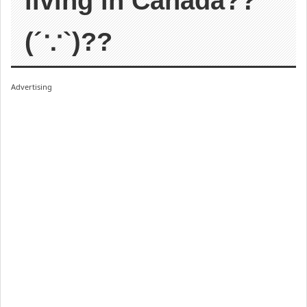
living in Canada??
(´∵`)??
Advertising