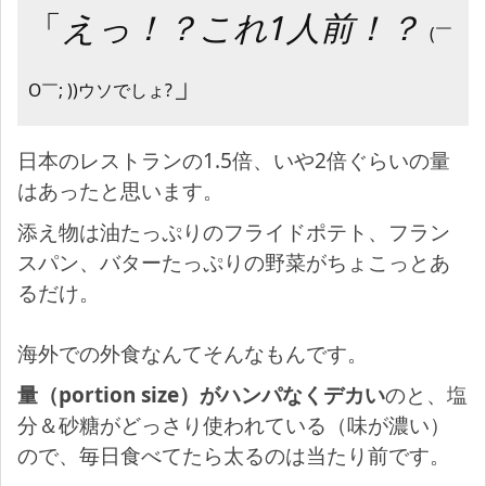
「
えっ！？これ1人前！？
(￣
」
O￣; ))ウソでしょ?
日本のレストランの1.5倍、いや2倍ぐらいの量
はあったと思います。
添え物は油たっぷりのフライドポテト、フラン
スパン、バターたっぷりの野菜がちょこっとあ
るだけ。
海外での外食なんてそんなもんです。
量（portion size）がハンパなくデカい
のと、塩
分＆砂糖がどっさり使われている（味が濃い）
ので、毎日食べてたら太るのは当たり前です。