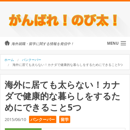
MENU
海外就職・留学に関する情報を発信中！
カテゴリ
ホーム
バンクーバー
海外に居ても太らない！カナダで健康的な暮らしをするためにできること5つ
留学・ワーホリ
海外に居ても太らない！カナ
のび太について
ダで健康的な暮らしをするた
外国人に街頭インタビュー
めにできること5つ
海外就職・留学に関するご相談
2015/06/10
バンクーバー
留学