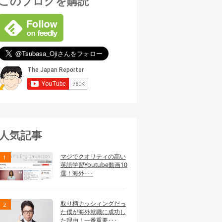
このブログを購読
人気記事
マジでクオリティの高い
英語学習Youtube動画10
選！海外･･･
取り柄ナッシィングだっ
た僕が海外就職に成功し
た理由！一番重要･･･