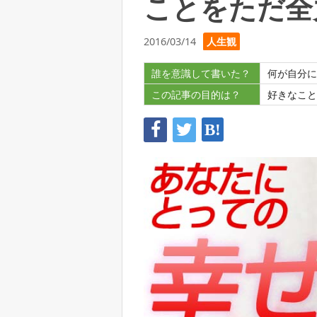
ことをただ全
2016/03/14
人生観
誰を意識して書いた？
何が自分に
この記事の目的は？
好きなこと