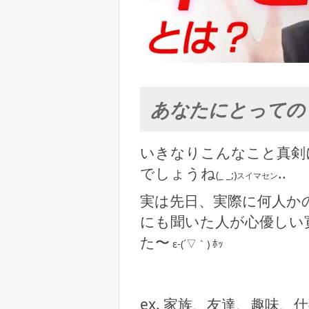
あなたにとっての
いきなりこんなこと真剣
でしょうね
..
(_ _;)
スイマセン
実は先日、実際に何人か
にも聞いた人が心優しい
た〜
ε-(´▽｀) ﾎｯ
ex. 家族、友達、趣味、仕