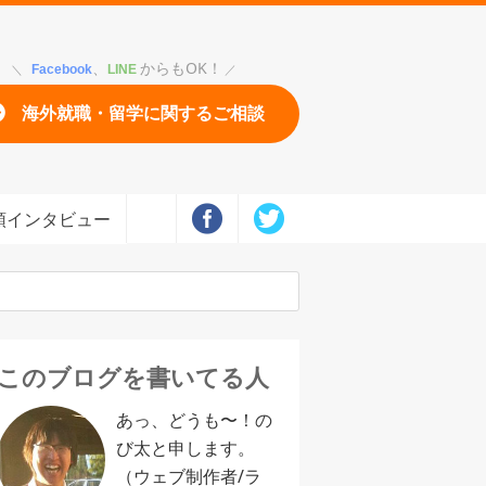
、
からもOK！
Facebook
LINE
海外就職・留学に関するご相談
頭インタビュー
このブログを書いてる人
あっ、どうも〜！の
び太と申します。
（ウェブ制作者/ラ