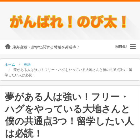
MENU
海外就職・留学に関する情報を発信中！
カテゴリ
ホーム
英語
夢がある人は強い！フリー・ハグをやっている大地さんと僕の共通点3つ！留
学したい人は必読！
留学・ワーホリ
夢がある人は強い！フリー・
のび太について
ハグをやっている大地さんと
外国人に街頭インタビュー
僕の共通点3つ！留学したい人
海外就職・留学に関するご相談
は必読！