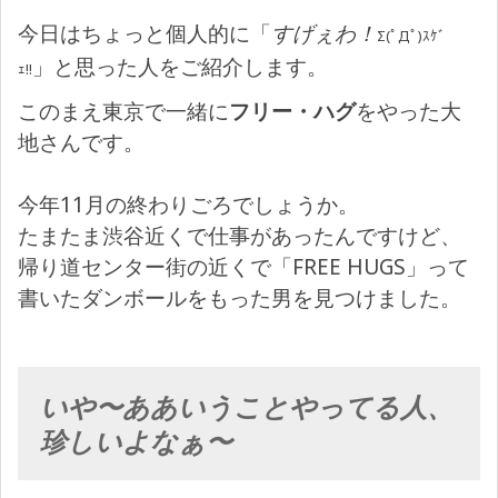
今日はちょっと個人的に「
すげぇわ！
Σ(ﾟДﾟ)ｽｹﾞ
」と思った人をご紹介します。
ｪ!!
このまえ東京で一緒に
フリー・ハグ
をやった大
地さんです。
今年11月の終わりごろでしょうか。
たまたま渋谷近くで仕事があったんですけど、
帰り道センター街の近くで「FREE HUGS」って
書いたダンボールをもった男を見つけました。
いや〜ああいうことやってる人、
珍しいよなぁ〜