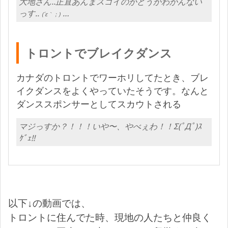
大地さん..正直あんまスゴイのかどうかわかんない
っす..
…
(´ε｀；)
トロントでブレイクダンス
カナダのトロントでワーホリしてたとき、ブレ
イクダンスをよくやっていたそうです。なんと
ダンススポンサーとしてスカウトされる
マジっすか？！！！いや〜、やべぇわ！！Σ(ﾟДﾟ)ｽ
ｹﾞｪ!!
以下↓の動画では、
トロントに住んでた時、現地の人たちと仲良く