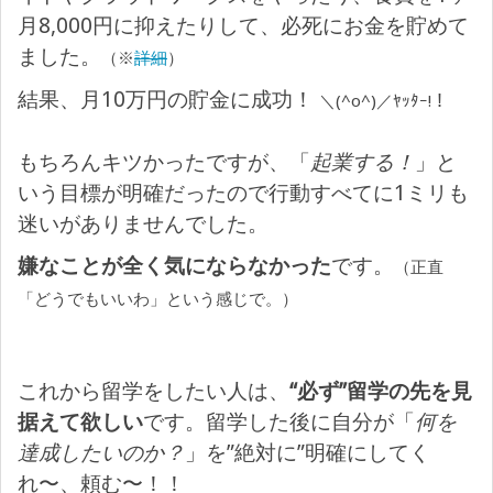
月8,000円に抑えたりして、必死にお金を貯めて
ました。
（※
詳細
）
結果、月10万円の貯金に成功！
＼(^o^)／ﾔｯﾀｰ!！
もちろんキツかったですが、「
起業する！
」と
いう目標が明確だったので行動すべてに1ミリも
迷いがありませんでした。
嫌なことが全く気にならなかった
です。
（正直
「どうでもいいわ」という感じで。）
これから留学をしたい人は、
“必ず”留学の先を見
据えて欲しい
です。留学した後に自分が「
何を
達成したいのか？
」を”絶対に”明確にしてく
れ〜、頼む〜！！