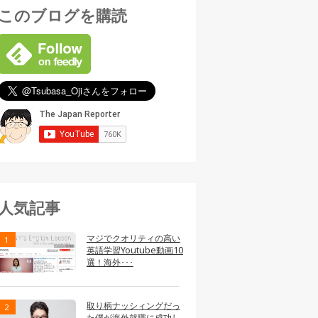
このブログを購読
人気記事
マジでクオリティの高い
英語学習Youtube動画10
選！海外･･･
取り柄ナッシィングだっ
た僕が海外就職に成功し