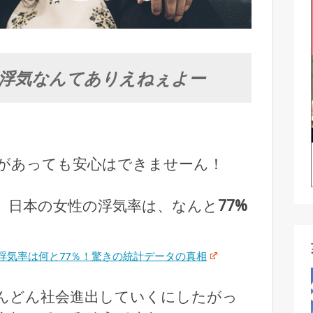
浮気なんてありえねぇよー
があっても安心はできませーん！
、日本の女性の浮気率は、なんと
77%
浮気率は何と77％！驚きの統計データの真相
んどん社会進出していくにしたがっ