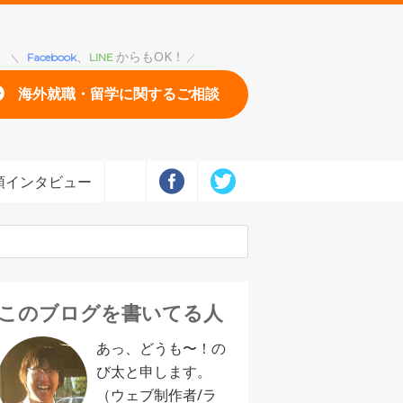
、
からもOK！
Facebook
LINE
海外就職・留学に関するご相談
頭インタビュー
このブログを書いてる人
あっ、どうも〜！の
び太と申します。
（ウェブ制作者/ラ