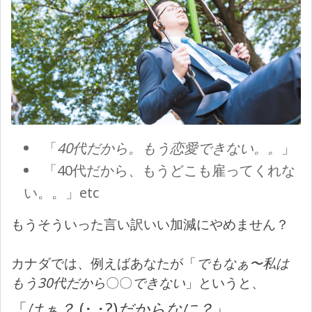
「
40代だから。もう恋愛できない。。
」
「40代だから、もうどこも雇ってくれな
い。。」etc
もうそういった言い訳いい加減にやめません？
カナダでは、例えばあなたが「
でもなぁ〜私は
もう30代だから
〇〇
できない
」というと、
「
はぁ？
(･ ･?)
だからなに？
」