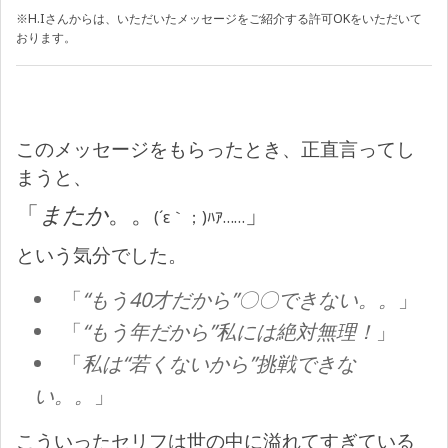
※H.Iさんからは、いただいたメッセージをご紹介する許可OKをいただいて
おります。
このメッセージをもらったとき、正直言ってし
まうと、
「
またか
。。
」
(´ε｀；)ﾊｱ……
という気分でした。
「
“もう40才だから”〇〇できない。。
」
「
“もう年だから”私には絶対無理！
」
「
私は“若くないから”挑戦できな
い。。
」
こういったセリフは世の中に溢れてすぎている