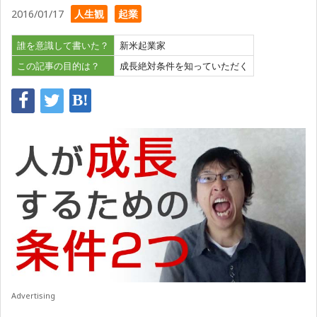
2016/01/17
人生観
起業
誰を意識して書いた？
新米起業家
この記事の目的は？
成長絶対条件を知っていただく
Advertising