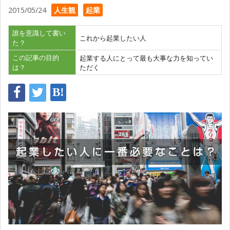
2015/05/24
人生観
起業
誰を意識して書い
これから起業したい人
た？
この記事の目的
起業する人にとって最も大事な力を知ってい
は？
ただく