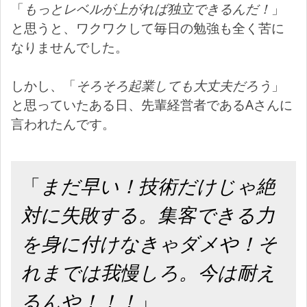
「
もっとレベルが上がれば独立できるんだ！
」
と思うと、ワクワクして毎日の勉強も全く苦に
なりませんでした。
しかし、「
そろそろ起業しても大丈夫だろう
」
と思っていたある日、先輩経営者であるAさんに
言われたんです。
「
まだ早い！技術だけじゃ絶
対に失敗する。集客できる力
を身に付けなきゃダメや！そ
れまでは我慢しろ。今は耐え
るんや！！！
」