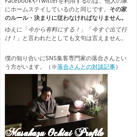
FacebookやTwitterを利用するのは、他人の家
にホームステイしているのと同じです。
その家
のルール・決まりに従わなければなりません。
ゆえに「
今から有料にする！
」「
今すぐ出て行
け！
」と言われたとしても文句は言えません。
僕の知り合いにSNS集客専門家の落合さんとい
う方がいます。（※
落合さんとの対談記事
）