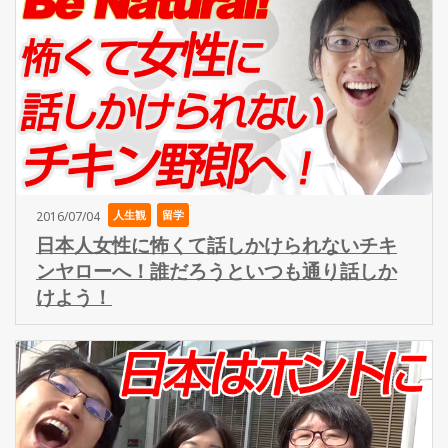
人生観
留学
2016/07/04
日本人女性に怖くて話しかけられないチキ
ンヤローへ！誰だろうといつも通り話しか
けよう！