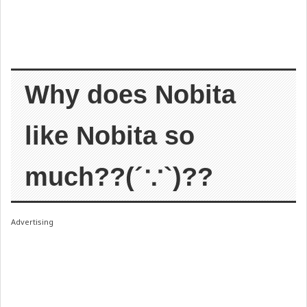
Why does Nobita
like Nobita so
much??(´∵`)??
Advertising