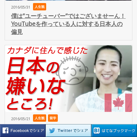
人生観
2016/05/31
僕は”ユーチューバー”ではございませーん！
YouTubeを作っている人に対する日本人の
偏見
人生観
留学
2016/05/21
周りを気にする日本人に言いたいこと！カ
ナダに住む日本人女性の意見から感じたこ