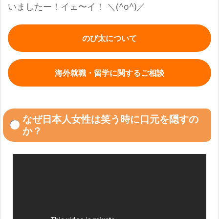
いましたー！イェ〜イ！
＼(^o^)／
のび太について
海外就職・留学に関するご相談
なぜ日本人女性は笑う時に口元を隠すの
か？