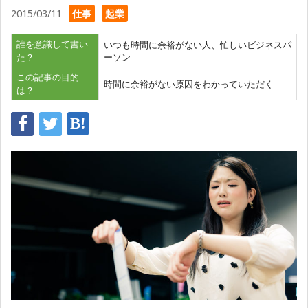
2015/03/11
仕事
起業
誰を意識して書い
いつも時間に余裕がない人、忙しいビジネスパ
た？
ーソン
この記事の目的
時間に余裕がない原因をわかっていただく
は？